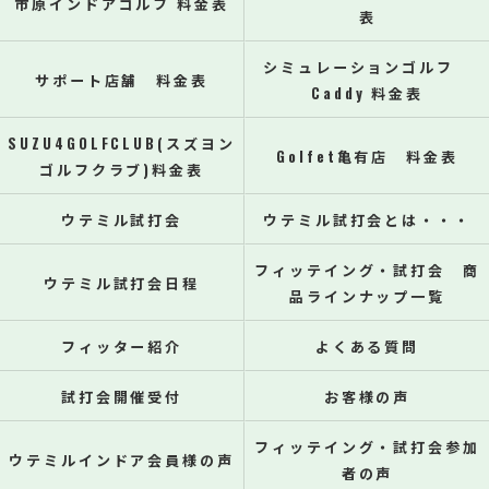
市原インドアゴルフ 料金表
表
シミュレーションゴルフ
サポート店舗 料金表
Caddy 料金表
SUZU4GOLFCLUB(スズヨン
Golfet亀有店 料金表
ゴルフクラブ)料金表
ウテミル試打会
ウテミル試打会とは・・・
フィッテイング・試打会 商
ウテミル試打会日程
品ラインナップ一覧
フィッター紹介
よくある質問
試打会開催受付
お客様の声
フィッテイング・試打会参加
ウテミルインドア会員様の声
者の声