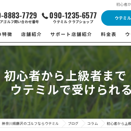
初心者
0-8883-7729
090-1235-6577
ウテミ
アゴルフ問い合わせ番号
ウテミル クラブショップ
の特徴
店舗紹介
サポート店舗紹介
料金表
ウ
ビス
ウテミル 藤沢店
シミュレーションゴルフ Caddy
藤沢店 料金
ウ
スン
ウテミル 浦安駅前店
Golfet亀有店
浦安駅前店 
ウ
初心者から上級者まで
場
市原インドアゴルフ
スズヨンゴルフクラブ(SUZU4-GOLFCLUB)
市原インドアゴ
フ
 ウテミルで受けられ
ント
ウテミルスクール高崎店
ウテミルスクー
フ
ッティング
サポート店舗
よ
シミュレーシ
ブショップ
試
神奈川県藤沢のゴルフならウテミル
ブログ
コラム
初心者から上