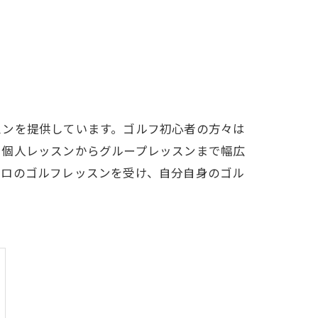
LFCLUB(スズヨンゴルフクラブ)料金表
有店 料金表
スンを提供しています。ゴルフ初心者の方々は
、個人レッスンからグループレッスンまで幅広
プロのゴルフレッスンを受け、自分自身のゴル