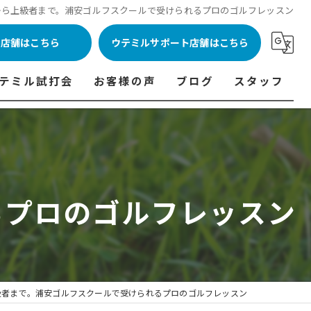
から上級者まで。浦安ゴルフスクールで受けられるプロのゴルフレッスン
ル店舗はこちら
ウテミルサポート店舗はこちら
テミル試打会
お客様の声
ブログ
スタッフ
表
テミル試打会とは・・・
ウテミルインドア会員様の声
コラム
代表あいさつ
料金表
テミル試打会日程
フィッテイング・試打会参加者の声
ルフ 料金表
ィッテイング・試打会 商品ラインナップ一覧
るプロのゴルフレッスン
ル高崎店 料金表
ィッター紹介
 料金表
くある質問
ョンゴルフ Caddy 料金表
打会開催受付
級者まで。浦安ゴルフスクールで受けられるプロのゴルフレッスン