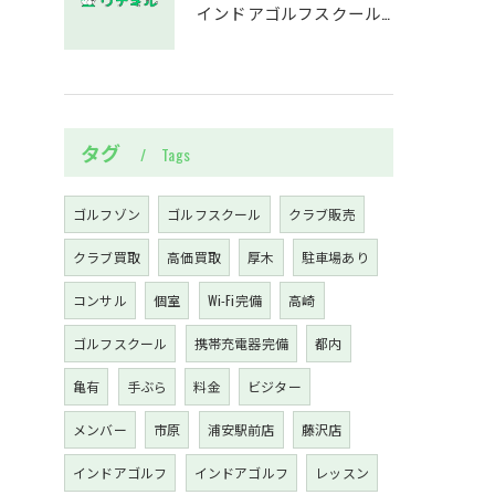
インドアゴルフスクール千葉県市原市牛久で役立つデータ分析活用術まとめ
タグ
Tags
ゴルフゾン
ゴルフスクール
クラブ販売
クラブ買取
高価買取
厚木
駐車場あり
コンサル
個室
Wi-Fi完備
高崎
ゴルフスクール
携帯充電器完備
都内
亀有
手ぶら
料金
ビジター
メンバー
市原
浦安駅前店
藤沢店
インドアゴルフ
インドアゴルフ
レッスン