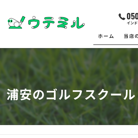
05
インド
ホーム
当店
サー
レッ
練習
浦安のゴルフスクール
イベ
フィ
クラ