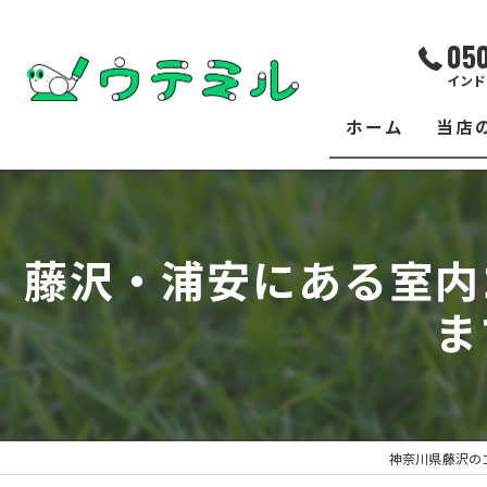
05
インド
ホーム
当店
サー
レッ
藤沢・浦安にある室内
練習
ま
イベ
フィ
クラ
神奈川県藤沢の