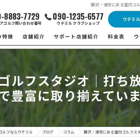
藤沢・浦安にある室内ゴ
0-8883-7729
090-1235-6577
ウテミ
アゴルフ問い合わせ番号
ウテミル クラブショップ
の特徴
店舗紹介
サポート店舗紹介
料金表
ウ
ビス
ウテミル 藤沢店
シミュレーションゴルフ Caddy
藤沢店 料金
ウ
スン
ウテミル 浦安駅前店
Golfet亀有店
浦安駅前店 
ウ
ゴルフスタジオ│打ち
場
市原インドアゴルフ
スズヨンゴルフクラブ(SUZU4-GOLFCLUB)
市原インドアゴ
フ
で豊富に取り揃えてい
ント
ウテミルスクール高崎店
ウテミルスクー
フ
ッティング
サポート店舗
よ
シミュレーシ
ブショップ
試
ゴルフならウテミル
ブログ
コラム
藤沢・浦安にある室内ゴルフス