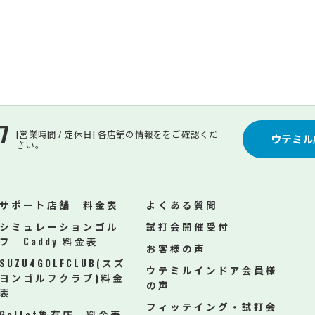
7
[営業時間 / 定休日] 各店舗の情報ををご確認くだ
ウテミル
さい。
サポート店舗 料金表
よくある質問
シミュレーションゴル
試打会開催受付
フ Caddy 料金表
お客様の声
SUZU4GOLFCLUB(スズ
ウテミルインドア会員様
ヨンゴルフクラブ)料金
の声
表
フィッテイング・試打会
Golfet亀有店 料金表