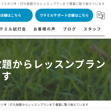
ルフスタジオ│打ち放題からレッスンプランまで豊富に取り揃えています
ル店舗はこちら
ウテミルサポート店舗はこちら
テミル試打会
お客様の声
ブログ
スタッフ
表
テミル試打会とは・・・
ウテミルインドア会員様の声
コラム
代表あいさつ
料金表
テミル試打会日程
フィッテイング・試打会参加者の声
放題からレッスンプラン
ルフ 料金表
ィッテイング・試打会 商品ラインナップ一覧
ます
ル高崎店 料金表
ィッター紹介
 料金表
くある質問
ョンゴルフ Caddy 料金表
打会開催受付
タジオ│打ち放題からレッスンプランまで豊富に取り揃えています