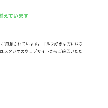
LFCLUB(スズヨンゴルフクラブ)料金表
揃えています
有店 料金表
スが用意されています。ゴルフ好きな方にはぴ
ンはスタジオのウェブサイトからご確認いただ