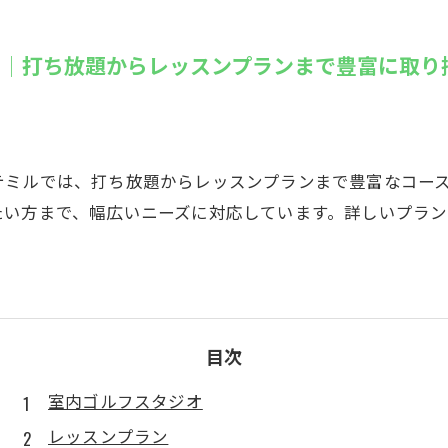
SUZU4GO
ラリー
オ│打ち放題からレッスンプランまで豊富に取り
Golfet亀
テミルでは、打ち放題からレッスンプランまで豊富なコー
たい方まで、幅広いニーズに対応しています。詳しいプラ
目次
室内ゴルフスタジオ
レッスンプラン